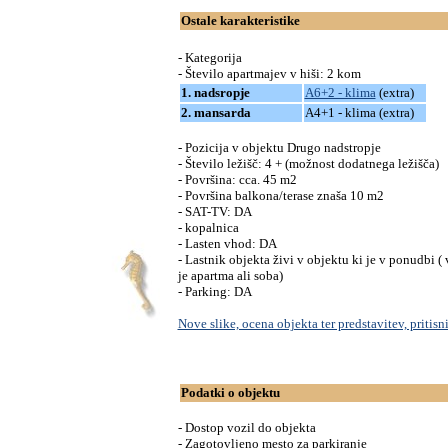
Ostale karakteristike
- Kategorija
- Število apartmajev v hiši: 2 kom
1. nadsropje
A6+2 - klima
(extra)
2. mansarda
A4+1 - klima (extra)
- Pozicija v objektu Drugo nadstropje
- Število ležišč: 4 + (možnost dodatnega ležišča)
- Površina: cca. 45 m2
- Površina balkona/terase znaša 10 m2
- SAT-TV: DA
- kopalnica
- Lasten vhod: DA
- Lastnik objekta živi v objektu ki je v ponudbi ( v
je apartma ali soba)
- Parking: DA
Nove slike, ocena objekta ter predstavitev, pritisni
Podatki o objektu
- Dostop vozil do objekta
- Zagotovljeno mesto za parkiranje