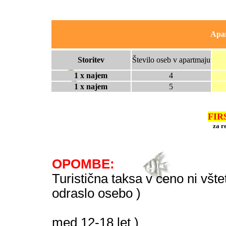
Apar
Storitev
Število oseb v apartmaju
1 x najem
4
1 x najem
5
FIR
za r
OPOMBE:
Turistična taksa v ceno ni všt
odraslo osebo )
- cca. 0,4 E
med 12-18 let )