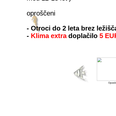
- mlajši od
oproščeni
- Otroci do 2 leta brez leži
-
Klima extra
doplačilo
5 EU
Opomba